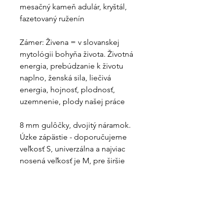
mesačný kameň adulár, kryštál,
fazetovaný ruženín
Zámer: Živena = v slovanskej
mytológii bohyňa života. Životná
energia, prebúdzanie k životu
naplno, ženská sila, liečivá
energia, hojnosť, plodnosť,
uzemnenie, plody našej práce
8 mm gulôčky, dvojitý náramok.
Úzke zápästie - doporučujeme
veľkosť S, univerzálna a najviac
nosená veľkosť je M, pre širšie
zápästie zvoľte veľkosť L.
Poznámka: Snažíme sa o
maximálnu podobnosť náramku s
fotkou, ale kedže sa jedná o