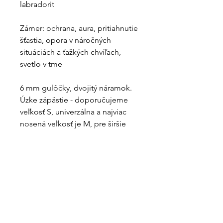
labradorit
Zámer: ochrana, aura, pritiahnutie
šťastia, opora v náročných
situáciách a ťažkých chvíľach,
svetlo v tme
6 mm gulôčky, dvojitý náramok.
Úzke zápästie - doporučujeme
veľkosť S, univerzálna a najviac
nosená veľkosť je M, pre širšie
zápästie zvoľte veľkosť L.
Poznámka: Snažíme sa o
maximálnu podobnosť náramku s
fotkou, ale kedže sa jedná o
minerálne kamene, minimálne
odlišnosti sú prirodzenou
súčasťou dokonalej