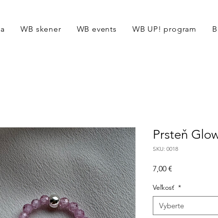
ga
WB skener
WB events
WB UP! program
B
Prsteň Glow
SKU: 0018
Price
7,00 €
Veľkosť
*
Vyberte