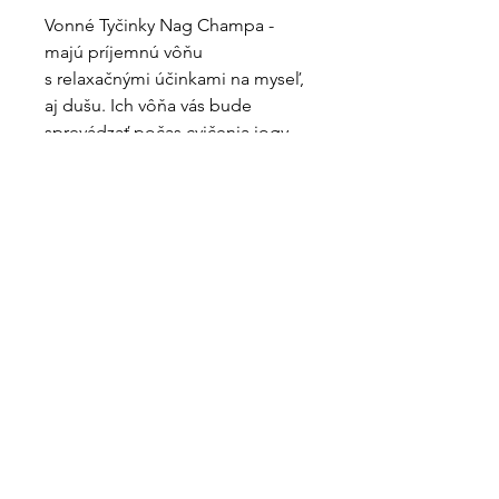
Vonné Tyčinky Nag Champa -
majú príjemnú vôňu
s relaxačnými účinkami na myseľ,
aj dušu. Ich vôňa vás bude
sprevádzať počas cvičenia jogy,
meditácie, alebo navodí príjemnú
atmosféru a krásne
prevonia priestor.
Sú ručne vyrábané v Indii
z čistých extraktov a najlepších
vonných olejov.
15 g vonných tyčiniek