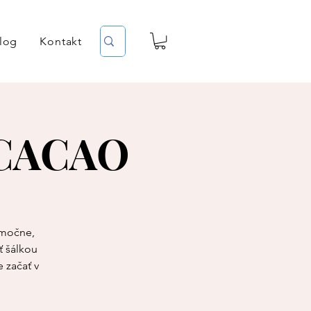
log
Kontakt
 CACAO
imočne,
ť šálkou
 začať v