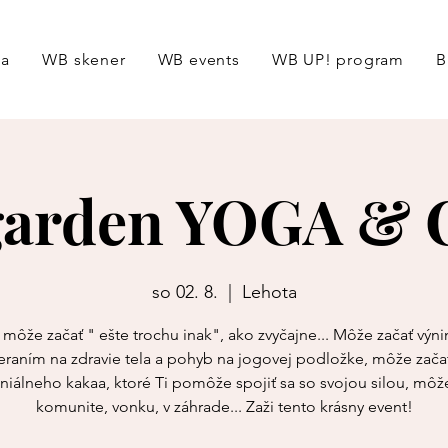
ga
WB skener
WB events
WB UP! program
B
garden YOGA &
so 02. 8.
  |  
Lehota
 môže začať " ešte trochu inak", ako zvyčajne... Môže začať výn
raním na zdravie tela a pohyb na jogovej podložke, môže zača
iálneho kakaa, ktoré Ti pomôže spojiť sa so svojou silou, môže
komunite, vonku, v záhrade... Zaži tento krásny event!