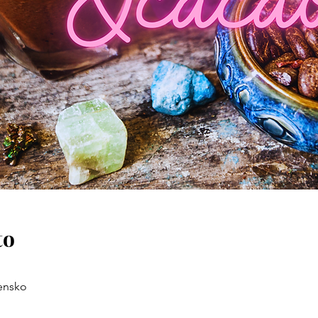
to
vensko