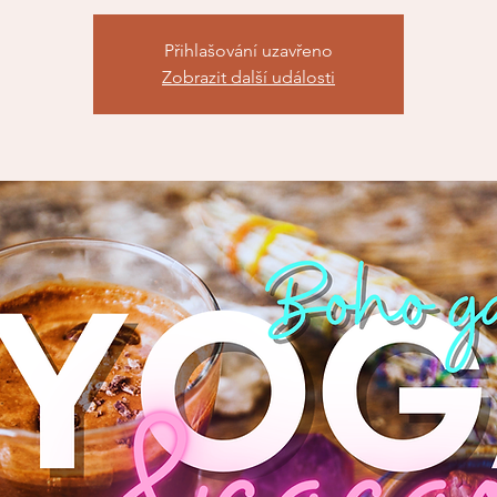
Přihlašování uzavřeno
Zobrazit další události