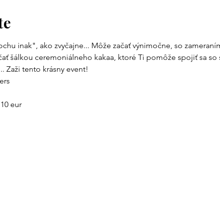
te
ochu inak", ako zvyčajne... Môže začať výnimočne, so zameraním
ať šálkou ceremoniálneho kakaa, ktoré Ti pomôže spojiť sa so 
. Zaži tento krásny event!
ers
10 eur