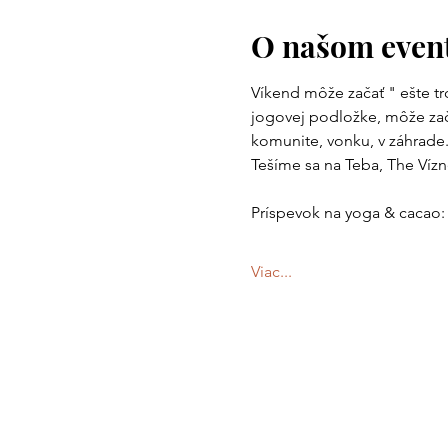
O našom even
Víkend môže začať " ešte tr
jogovej podložke, môže zač
komunite, vonku, v záhrade..
Tešíme sa na Teba, The Vízn
Príspevok na yoga & cacao: 
Viac...