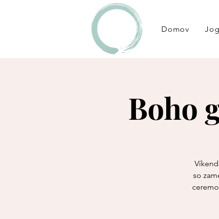
Domov
Jo
Boho 
Víkend
so zame
ceremon