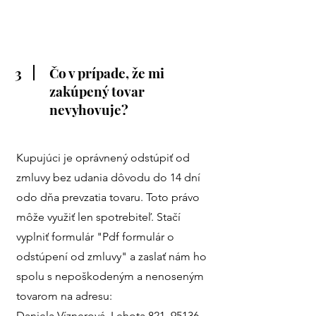
3
Čo v prípade, že mi
zakúpený tovar
nevyhovuje?
Kupujúci je oprávnený odstúpiť od
zmluvy bez udania dôvodu do 14 dní
odo dňa prevzatia tovaru. Toto právo
môže využiť len spotrebiteľ. Stačí
vyplniť formulár "Pdf formulár o
odstúpení od zmluvy" a zaslať nám ho
spolu s nepoškodeným a nenoseným
tovarom na adresu:
Daniela Víznerová, Lehota 821, 95136